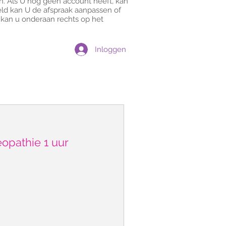
en. Als U nog geen account heeft, kan
ld kan U de afspraak aanpassen of
n kan u onderaan rechts op het
Inloggen
opathie 1 uur