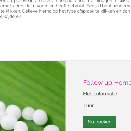
etten, gelieve in de rechterhoek hieronder op inloggen te klikk
email-adres dat u voordien heeft gebruikt. Eens U bent aangeme
 te klikken. Gelieve hierna op het type afspraak te klikken en da
verwijderen.
Follow up Home
Meer informatie
1 uur
Nu boeken