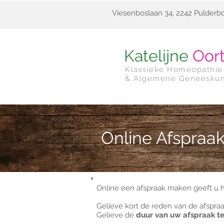
Viesenboslaan 34, 2242 Pulderb
Katelijne
Oor
Klassieke Homeopathie
& Algemene Geneesku
Online Afspraa
Online een afspraak maken geeft u 
Gelieve kort de reden van de afspra
Gelieve de
duur van uw afspraak te