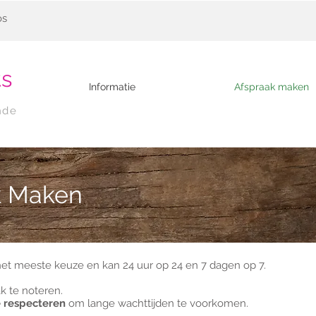
os
ts
Informatie
Afspraak maken
nde
k Maken
het meeste keuze en kan 24 uur op 24 en 7 dagen op 7.
ak te noteren.
 respecteren
om lange wachttijden te voorkomen.